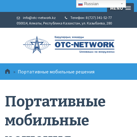
Russian
MENU
info@otc-network.kz
Телефон: 8 (727) 341-52-77
050014, Алматы, Республика Казахстан, ул. Казыбаева, 280
»
Портативные мобильные решения
Портативные
мобильные