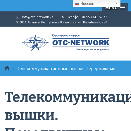
Russian
MENU
info@otc-network.kz
Телефон: 8 (727) 341-52-77
050014, Алматы, Республика Казахстан, ул. Казыбаева, 280
»
Телекоммуникационные вышки. Передвижные.
Телекоммуникац
вышки.