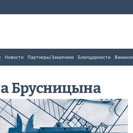
и
Новости
Партнеры/Заказчики
Благодарности
Ваканси
на Брусницына