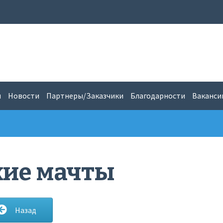
и
Новости
Партнеры/Заказчики
Благодарности
Ваканси
кие мачты
Назад