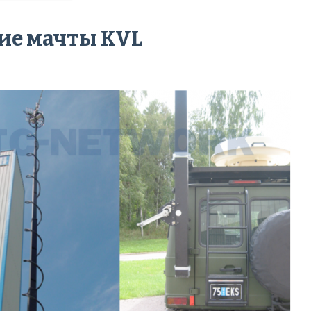
ие мачты KVL